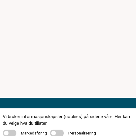
Kontakt oss
Vi bruker informasjonskapsler (cookies) på sidene våre. Her kan
du velge hva du tillater.
Markedsføring
Personalisering
Markedsføring
Personalisering