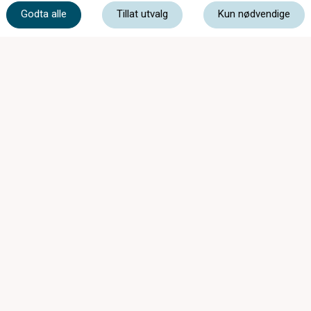
Godta alle
Tillat utvalg
Kun nødvendige
post@ceidsvoll.no
Gladbakkvegen 1, 2070 Råholt
Mandag - Fredag
10:00 - 20:00
Lørdag
10:00 - 18:00
Medlem av:
Les vår personvernerklæring