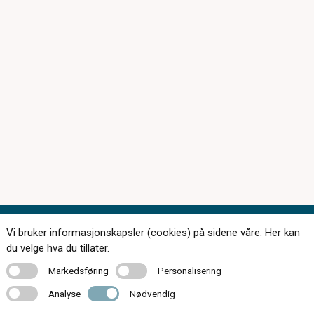
Vi bruker informasjonskapsler (cookies) på sidene våre. Her kan
Kontakt oss
du velge hva du tillater.
Markedsføring
Personalisering
Markedsføring
Personalisering
Analyse
Nødvendig
Analyse
Nødvendig
64 80 98 00